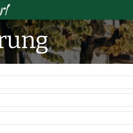
Home
So funktioniert's
Hersteller:i
erung