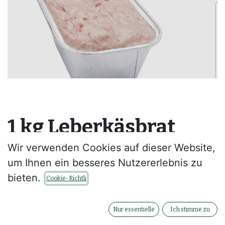
1 kg Leberkäsbrat
Pizza Art TKTK
Wir verwenden Cookies auf dieser Website,
um Ihnen ein besseres Nutzererlebnis zu
1kg Pizzaleberkäsbrat zum selbst backen
bieten.
Cookie-Richtli
Tiefgefroren
--
Nur essentielle
Ich stimme zu