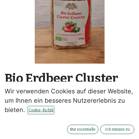
Bio Erdbeer Cluster
Crunchy - 375 g
Wir verwenden Cookies auf dieser Website,
um Ihnen ein besseres Nutzererlebnis zu
--
bieten.
Cookie-Richtli
Kontaktieren Sie uns
Nur essentielle
Ich stimme zu