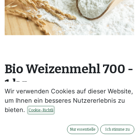
Bio Weizenmehl 700 -
1 kg
Wir verwenden Cookies auf dieser Website,
--
um Ihnen ein besseres Nutzererlebnis zu
bieten.
Cookie-Richtli
Kontaktieren Sie uns
Nur essentielle
Ich stimme zu