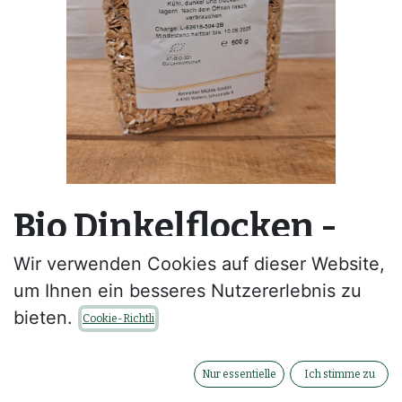
Bio Dinkelflocken -
500 g
Wir verwenden Cookies auf dieser Website,
um Ihnen ein besseres Nutzererlebnis zu
--
bieten.
Cookie-Richtli
Kontaktieren Sie uns
Nur essentielle
Ich stimme zu