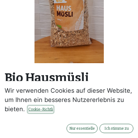
Bio Hausmüsli
Arnreiter Mühle
Wir verwenden Cookies auf dieser Website,
um Ihnen ein besseres Nutzererlebnis zu
--
bieten.
Cookie-Richtli
Kontaktieren Sie uns
Nur essentielle
Ich stimme zu