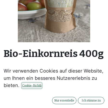
Bio-Einkornreis 400g
--
Wir verwenden Cookies auf dieser Website,
Kontaktieren Sie uns
um Ihnen ein besseres Nutzererlebnis zu
bieten.
Cookie-Richtli
Nur essentielle
Ich stimme zu