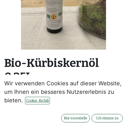
Bio-Kürbiskernöl
0,25L
Wir verwenden Cookies auf dieser Website,
--
um Ihnen ein besseres Nutzererlebnis zu
bieten.
Cookie-Richtli
Kontaktieren Sie uns
Nur essentielle
Ich stimme zu