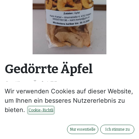
Gedörrte Äpfel
Gedörrte Äpfel 75g
Wir verwenden Cookies auf dieser Website,
--
um Ihnen ein besseres Nutzererlebnis zu
bieten.
Kontaktieren Sie uns
Cookie-Richtli
Nur essentielle
Ich stimme zu