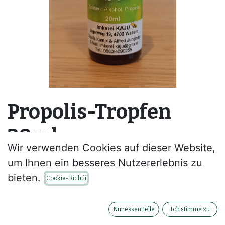
Propolis-Tropfen
20ml
Wir verwenden Cookies auf dieser Website,
Propolis-Tropfen 20ml
um Ihnen ein besseres Nutzererlebnis zu
Nahrungsergänzungsmittel enthält Alkohol
bieten.
Cookie-Richtli
Zutaten: Alkohol, Propolis
Nur essentielle
Ich stimme zu
Einnahmeempfehlung: