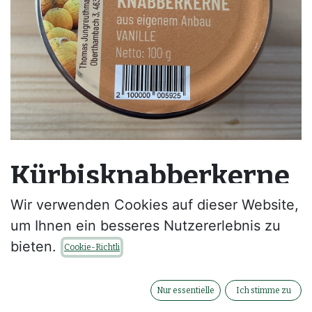
Kürbisknabberkerne
- Vanille 100g
Wir verwenden Cookies auf dieser Website,
um Ihnen ein besseres Nutzererlebnis zu
--
bieten.
Cookie-Richtli
Kontaktieren Sie uns
Nur essentielle
Ich stimme zu