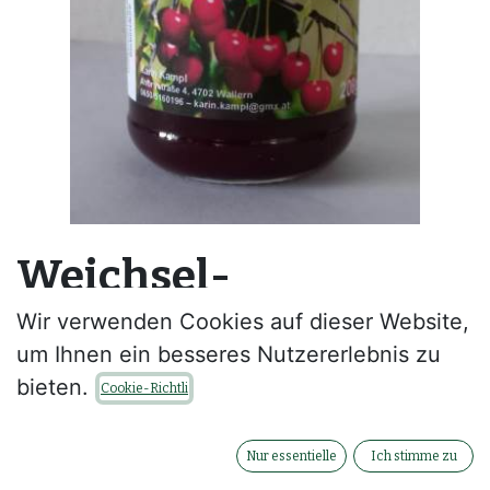
Weichsel-
Fruchtaufstrich
Wir verwenden Cookies auf dieser Website,
um Ihnen ein besseres Nutzererlebnis zu
Weichsel-Fruchtaufstrich 200g
bieten.
Cookie-Richtli
Zutaten: Weichsel, Zucker, Geliermittel:
Pektin, Säuerungsmittel: Zitronensäure,
Nur essentielle
Ich stimme zu
Konservierungsstoff: Sorbinsäure